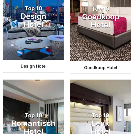
Top 10
Top 10
Design
Goedkoop
Hotel
Hotel
Design Hotel
Goedkoop Hotel
Top 10
Top 10
Romantisch
Leuk
Hotel
Hotel